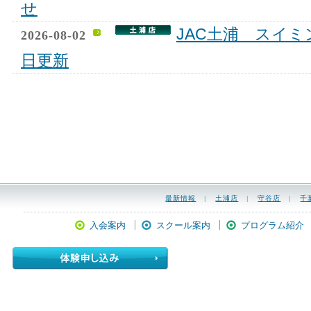
せ
JAC土浦 スイミ
2026-08-02
日更新
最新情報
|
土浦店
|
守谷店
|
千
入会案内
スクール案内
プログラム紹介