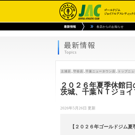
最新情報
各店からのお知らせ
,
,
,
土浦店
守谷店
千葉ニュータウン店
トップニュ
２０２６年夏季休館日
茨城、千葉ＮＴジョイ
2026年5月26日 更新
【２０２６年ゴールドジム夏