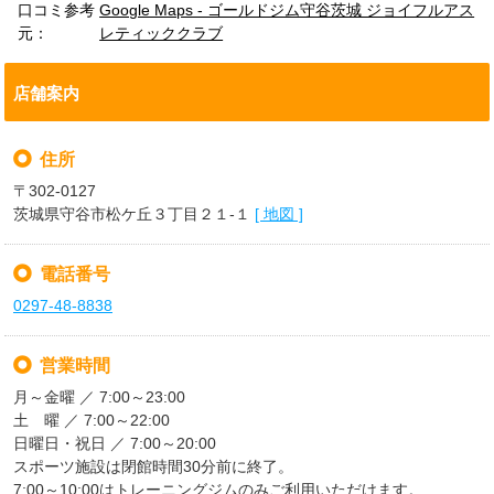
2026/07/22
口コミ参考
Google Maps - ゴールドジム守谷茨城 ジョイフルアス
●1日体験　500円（税込）

●水深0.8～1.3m

元：
レティッククラブ
最新情報
●1週間体験　1,000円（税込）

●水温31℃前後

だから、泳ぐ方はもちろん、水中ウォーキングや
朝7時から営業中！

経験豊富なトレーナーが、マシンの使い方やトレ
アクアエクササイズにも最適です！

店舗案内
ーニングの進め方を丁寧にサポート！

「仕事前に運動したい」

守谷市にお住まいの方限定！

「朝の時間を有効活用したい」そんな方におすす
運動が初めての方でも安心してスタートできます
住所
16歳（高校生）以上なら、「Instagramを見
め！

✨

た！」でプール利用が1回無料！

ゴールドジム守谷茨城のトレーニングジムエリア
〒302-0127
2026/07/22
しかも…

は朝7:00から営業しています！

茨城県守谷市松ケ丘３丁目２１-１
[ 地図 ]
「始めるなら今。」

最新情報
過去にゴールドジム守谷茨城をご利用いただいた
皆さまのご来館をスタッフ一同お待ちしておりま
ことがある方もご利用可能！この機会にぜひ、快
朝のトレーニングにはこんなメリットがありま
"守谷市にある地域最大級の施設といえば、ゴー
す！

電話番号
適なプールを体験してください！

す！

ルドジム守谷茨城 ジョイフルアスレティックク
□混雑を避けて快適にトレーニング

ラブです。600平方メートルを超える広々とした
0297-48-8838
#ゴールドジム

【プール利用時間】

□1日のスタートがスッキリ！

ジムエリアには、初心者から上級者まで満足でき
#守谷

平日　10:00～22:15

□運動習慣が身につきやすい

る本格的なマシンがずらりと並んでいます。こだ
#初心者歓迎

営業時間
土曜日　10:00～21:30

わりの国産ベンチプレスも完備。あなたも理想の
2026/07/22
#トレーニング

日曜日・祝日　10:00～19:30

充実したマシンラインナップで、初心者から上級
月～金曜 ／ 7:00～23:00
カラダづくりをここで始めてみませんか。"

#体験
最新情報
者まで快適にトレーニングしていただけます！
土 曜 ／ 7:00～22:00
#守谷市ジム #守谷市プール #守谷ジム #守谷プー
【無料体験期間】

「朝活」を始めて、健康的な毎日をスタートしま
日曜日・祝日 ／ 7:00～20:00
ル #守谷市スポーツジム #守谷スポーツジム
ゴールドジム守谷茨城はパワーラックを横並びに
2026年8月31日（月）まで

せんか？

スポーツ施設は閉館時間30分前に終了。
５台設置しております！

7:00～10:00はトレーニングジムのみご利用いただけます。