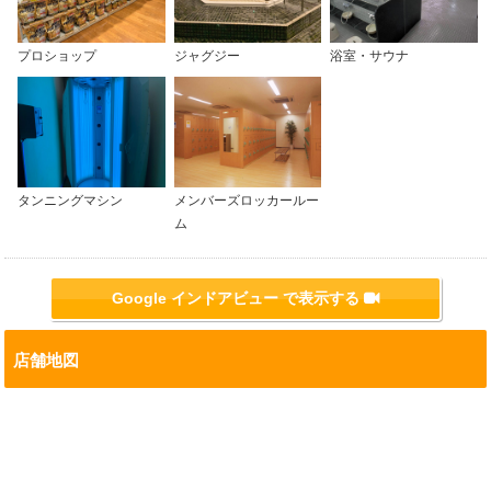
効いた館内でいつでも快適にランニング！

クラブ

#守谷市

いろ、ゴールドジムのクエン酸パウダーです！

2026/07/15
#プール
是非、プロショップへもお立ち寄りください。

初心者の方から本格的にトレーニングしたい方ま
プロショップ
ジャグジー
浴室・サウナ
お申込み・お問い合わせ

最新情報
で、自分のペースで運動を楽しめます！

0297-48-8838

#ゴールドジム

今なら0円でスタート！

直接フロントまたはお電話にて受付

#ゴールドジム守谷茨城

「ジムってどんな雰囲気？」

#熱中症対策

「続けられるか不安…」

運動中の水分補給を水素水にしませんか？

皆様のご参加を心よりお待ちしております！

#クエン酸

今だけのお得なキャンペーンで…

#ゴールドジム

#トレーニング
そんな方は、まずは体験から！

#クラシックフィジーク

タンニングマシン
メンバーズロッカールー
● 2ヵ月飲み放題！

#ボディビル

2026/07/15
ム
● 1日体験　500円（税込）

#ポージング

最新情報
● 1週間体験　1,000円（税込）

さらに新規登録で

#横關裕二
● 水素水ICカードプレゼント

女性限定・無料参加！

Google インドアビュー で表示する
施設の雰囲気やマシンを実際に体感していただけ
● アルミボトル1本プレゼント

T.W.X（チーム・ウーマンズ・エクササイズ）開
ます！

● H2バッグ1つプレゼント

催中！

店舗地図
この夏は涼しい室内で、健康づくりをスタートし
そして…

「ジムに興味はあるけど、一人では不安…」

ませんか？

紹介者にも特典あり！

「マシンの使い方が分からない…」

2026/07/13
既にご利用中の会員様からのご紹介で、紹介者に
「女性同士で楽しく運動したい！」

ご見学・ご体験はお気軽にフロントまでお問い合
最新情報
も「アルミボトル」または「H2バッグ」をプレ
わせください！

ゼント！

そんな方にぴったりの女性限定プログラムです！

ネームドロップTシャツ 新色入荷！
