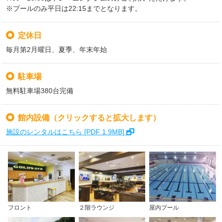
見学も大歓迎！

見学・体験も受付中！

※プールのみ平日は22:15までとなります。
パワーラックの他にベンチプレス台が５台（１台
皆さまのご来館をスタッフ一同お待ちしておりま
□1日体験　500円（税込）

は女性エリア）、アジャストベンチは６台も設置
す！

□1週間体験　1,000円（税込）

しておりますので、パワーラックではスクワット
定休日
2026/07/20
などの種目を優先的に出来、混雑のストレスが少
#ゴールドジム守谷茨城

皆様のご来館をスタッフ一同お待ちしておりま
最新情報
毎月第2月曜日、夏季、年末年始
なくご利用いただけます！

#守谷市

す！

学生限定！夏休みはゴールドジムで充実した毎日
#プール 

いつも混雑していて自分のペースでトレーニング
を！

駐車場
#プール無料体験

#ゴールドジム

が出来ないと困っている方は、是非一度トレーニ
この夏、新しいことにチャレンジしてみません
#スイミング
#ゴールドジム守谷

無料駐車場380台完備
ングジムエリアが充実した守谷店へご体験、ご見
か？

#守谷

学へいらしてください。

#守谷市

● 夏休み2週間使い放題

館内設備
（クリックすると拡大します）
2026/07/20
#朝活
#ゴールドジム

● 2,200円（税込）

施設のレンタルはこちら [PDF 1.9MB]
最新情報
#プール

#サウナ

トレーニングジム・プール・スタジオなど充実の
横關裕二選手 来館決定！

#トレーニング

施設を利用して、楽しく身体を動かそう！

#ジム
国内外で数々の輝かしい実績を誇るクラシックボ
「ジムは初めて…」という方も大歓迎！

ディビル、クラシックフィジークトップ選手 横
スタッフがしっかりサポートするので安心してご
關裕二選手 が、ゴールドジム守谷茨城に来館し
利用いただけます！

ます！

2026/07/20
フロント
２階ラウンジ
屋内プール
最新情報
【申込期限】

2026年9月23日（水・祝）
