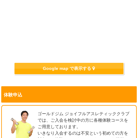
#ゴールドジム #ゴールドジム守谷茨城 #守谷市 #
毎日のトレーニングやスタジオ、プール利用時の
女性トレーナーがマシンの使い方からトレーニン
お待たせしました！ゴールドジム守谷茨城限定の
茨城県 #ジム
水分補給におすすめです！

グ方法まで丁寧にサポートするので、初心者の方
ネームドロップTシャツに待望の新色が仲間入
でも安心してご参加いただけます！

り！

【キャンペーン期限】

2026/07/09
2026年8月31日（月）までのお申込み

みんなで理想のカラダづくりを始めませんか？

【選べる5カラー】

最新情報
● ブラックカモ

【お申込み】

初心者・運動が苦手な方も大歓迎！

● ピンクカモ

オープンハウス開催！施設を無料で体験しません
ゴールドジム守谷茨城ジョイフルアスレティック
気になる方は、お気軽にトレーナーまでお声がけ
● ホワイトカモ

か？

クラブ

ください！

● ブルーカモ

1階フロントまでお気軽にお越しください！

● グリーンカモ

「ジムに興味はあるけど、なかなか一歩が踏み出
Google map で表示する
皆さまのご参加をお待ちしております！

せない…」

#ゴールドジム

トレーニングでも普段着でも使いやすい、吸汗速
「本格的なトレーニングジムを一度体験してみた
2026/07/08
#ゴールドジム守谷

#ゴールドジム

乾素材の人気モデルです！お気に入りのカラー
い！」

#水素水

#ゴールドジム守谷茨城

最新情報
で、いつものトレーニングをもっと楽しく！

そんな方におすすめの3日間限定イベントです！

体験申込
#キャンペーン

#女性限定

この夏、はじめての「できた！」を応援します！

#0円スタート
#女性専用

気になる方はお早めにショップへお越しくださ
【 開催期間】

「水が苦手…」

#トレーニング
い！

7月18日（土）～7月20日（月）

「初めての習い事で心配…」

ゴールドジム ジョイフルアスレティッククラブ
もちろん、会員様以外の一般のお客様もお買い求
期間中、当クラブを初めてご利用される方限定で
そんなお子さまも大丈夫！

では、ご入会を検討中の方に各種体験コースを
めいただけます！

施設利用が1回無料！

ゴールドジム守谷茨城ジョイフルアスレティック
ご用意しております。
クラブの夏の短期スイミング教室は、初めてのお
いきなり入会するのは不安という初めての方を
2026/07/08
#ゴールドジム

・本格トレーニングジム
