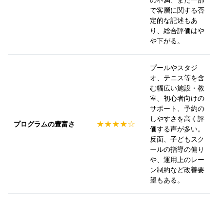
の不満、また一部
□水温約31℃で一年中快適

800g　3,672円（税込）

ルドジム守谷茨城 ジョイフルアスレティックク
で客層に関する否
皆様のご来館をスタッフ一同、心よりお待ちして
□初心者からしっかり泳ぎたい方まで利用しやす
ラブがおすすめです。25m×12コースの開放感あ
定的な記述もあ
おります！

い環境

気になる方は、ゴールドジム守谷茨城店フロン
ふれる屋内プールを完備しており、天候を気にせ
り、総合評価はや
ト・ショップまでお気軽にお問い合わせくださ
ず快適に体を動かせます。浮力を利用することで
や下がる。
#ゴールドジム #ゴールドジム守谷 #守谷 #茨城 #
運動不足解消やダイエット、健康維持に、プール
い！

足腰への負担が少ないのも魅力。広々とした空間
2026/07/28
ジム
で気持ちよく身体を動かしましょう！

で心も体もリフレッシュしましょう。"

プールやスタジ
最新情報
#ゴールドジム

#守谷市ジム #守谷市プール #守谷ジム #守谷プー
皆さまのご来館をスタッフ一同お待ちしておりま
オ、テニス等を含
#ゴールドジム守谷茨城

ゴールドジムは初心者でも安心！

す

む幅広い施設・教
#守谷市

室、初心者向けの
#ソイプロテイン

「ジムに通ってみたいけど、何をしたらいいかわ
#ゴールドジム

サポート、予約の
#プロテイン
からない…」「マシンの使い方が不安…」

#ゴールドジム守谷

しやすさを高く評
★★★★☆
そんな方もご安心ください！

プログラムの豊富さ
#守谷

価する声が多い。
2026/07/24
#プール

反面、子どもスク
ゴールドジムでは、トレーナーによる初心者トレ
#室内プール
ールの指導の偏り
最新情報
ーニング説明会を開催しています！

や、運用上のレー
この夏は、プールで気持ちよくカラダを動かそ
ン制約など改善要
体験利用の方ももちろん無料でご参加いただけま
う！

望もある。
す！

まずは気軽に体験から始めてみませんか？

暑い日は、快適な屋内プールでフィットネス！

ゴールドジム守谷茨城のプールは、

【体験料金】

●25m×12コース
