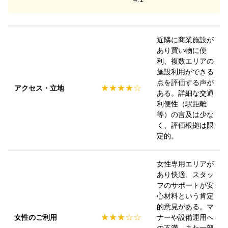
#スリーブレスTシャツ

#ジム

ゴールドジム守谷茨城では、8月31日までお得な
#トレーニングウェア
#夏季休館日
まずはお気軽に体験してみませんか？

新規入会キャンペーンを実施中です！

2026/07/30
□1日体験　500円（税込）

最新情報
□1週間体験　1,000円（税込）

近隣に商業施設が
【 豪華入会特典はこちら】

あり買い物に便
□入会登録料 3,300円 → 0円

ゴールドジム守谷茨城の室内プールで快適スイ
経験豊富なスタッフが、マシンの使い方やトレー
利、複数エリアの
□ゴールドジムクーポン5,000円分 または Amazo
ム！

ニング方法まで丁寧にサポートいたします！

施設利用ができる
nギフト5,000円分 プレゼント

「運動を始めたい」

点を評価する声が
□サプリメントサンプルセット プレゼント

暑い日も、雨の日も、一年中快適！

★★★★☆
アクセス・立地
「健康的な身体づくりをしたい」

ある。詳細な交通
□水素水2ヵ月飲み放題 ＋ オリジナルアルミボト
水温約31℃の屋内プールで、健康づくりを始めま
そんな方をスタッフ一同お待ちしております！

利便性（駅距離
ル プレゼント

せんか？

2026/07/30
等）の言及は少な
さらに！

泳ぐのはもちろん、ウォーキングやリフレッシュ
#ゴールドジム

最新情報
く、評価根拠は限
にもおすすめです！

#ゴールドジム守谷

定的。
【選べる体験実施中】

ソイプロテイン好評発売中！

#守谷市

□1日体験　500円（税込）

【プール営業時間】

「美味しいから続けられる。」

#守谷

□1週間体験　1,000円（税込）

平日　10:00～22:15

ゴールドジムソイプロテインはキャラメル風味と
女性専用エリアが
#女性専用
「ジムってどんな雰囲気？」「運動初心者でも大
土曜日　10:00～21:30

カフェラテ風味の２つのフレーバー！

あり快適、スタッ
丈夫？」そんな方は、まずは体験からお気軽にど
日曜日・祝日　10:00～19:30

フのサポートが安
うぞ！

大豆たんぱく100％に加え、11種類のビタミンを
心材料という肯定
2026/07/29
ゴールドジム守谷茨城のプールは…

配合！毎日のたんぱく質補給はもちろん、健康的
的意見がある。マ
【キャンペーン期間】

最新情報
□25m×12コースの広々プール

なカラダづくりをサポートします。

★★★☆☆
女性のご利用
ナーや設備運用へ
2026年8月31日（月）まで

□水深0.8～1.3m

"守谷市で心地よい水中運動を楽しむなら、ゴー