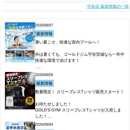
守谷店 最新情報の一覧
2026/08/07
最新情報
暑い夏こそ、快適な室内プールへ！

外は暑くても、ゴールドジム守谷茨城なら一年中
快適な環境で泳げます！

□25m×12コースの広々プール

2026/08/06
□水温約31℃で快適

最新情報
□ジャグジー・お風呂・サウナ完備

数量限定！ スリーブレスTシャツ販売スタート！

運動不足解消やダイエット、健康づくりはもちろ
ん、

お待たせしました！

泳いだ後はジャグジーやサウナでリフレッシュ！

GOLD’S GYM スリーブレスTシャツが入荷しま
した！

【 選べる体験実施中！】

2026/08/04
□ 1日体験　500円（税込）

トレーニング中の動きやすさはもちろん、綿10