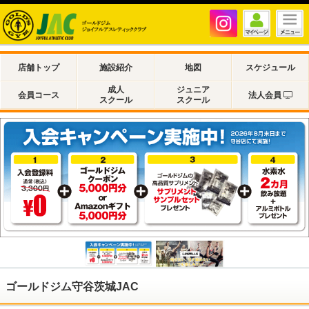
店舗トップ
施設紹介
地図
スケジュール
成人
ジュニア
会員コース
法人会員
スクール
スクール
ゴールドジム守谷茨城JAC