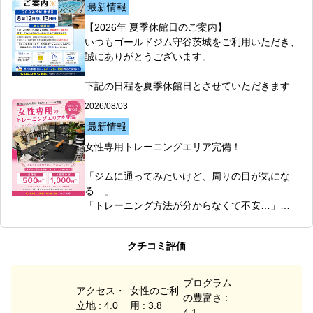
最新情報
□ 1週間体験　1,000円（税込）

0％で着心地も抜群！

【2026年 夏季休館日のご案内】

【プール利用時間】

ジムでのワークアウトはもちろん、普段着として
いつもゴールドジム守谷茨城をご利用いただき、
□平日　10:00～22:15

もおすすめです！

誠にありがとうございます。

□土曜日　10:00～21:30

□日曜・祝日　10:00～19:30

数量限定販売のため、なくなり次第終了となりま
下記の日程を夏季休館日とさせていただきます。

す。

【休館日】

2026/08/03
この夏は、涼しく快適なプールで気持ちよく体を
8月12日（水）・13日（木）

動かしましょう！

最新情報
気になる方はぜひお早めにフロントまでお越しく
ださい！

8月12日～15日の4日間は、会員種別に関係なく
女性専用トレーニングエリア完備！

#ゴールドジム

営業している全国のゴールドジムをご利用いただ
#ゴールドジム守谷茨城

価格：4,840円（税込）

けます。

「ジムに通ってみたいけど、周りの目が気にな
#守谷

サイズ：M・L・XL

※中学生会員の方は対象外です。

る…」

#プール

カラー：WH・NV・BK

※フランチャイズ店は対象外、代々木公園店は施
「トレーニング方法が分からなくて不安…」

#スイミング
素材：綿100％

設利用料1,100円（税込）が必要です。

そんな女性の皆さまにも安心してご利用いただけ
2026/08/03
るよう、ゴールドジム守谷茨城では女性専用トレ
皆さまのご来館をお待ちしております！

最新情報
クチコミ評価
館内掲示物と合わせてご確認ください！

ーニングエリアをご用意しています！

8月新規入会キャンペーン開催中！

#ゴールドジム

#ゴールドジム

□ 女性だけの空間だから安心

プログラム
#ゴールドジム守谷茨城

アクセス・
女性のご利
#ゴールドジム守谷

□ 初心者の方も利用可能

この夏、新しい自分にチャレンジしてみません
の豊富さ :
#数量限定

立地 : 4.0
用 : 3.8
#守谷市

□ 軽めのバーベルも完備

か？

4.1