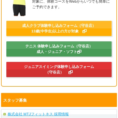
子さまが安心して参加できるプログラムです。

対象に、体験コースをWebからいつでも簡単に
#ゴールドジム守谷

最新情報
・スタジオ

ご予約できます。
#守谷

・プール

水に慣れることから始めるので、無理なく楽しく
圧倒的なマシンラインナップ！

#ネームドロップTシャツ

・浴室

レッスンを受けられます。

#新色入荷
など充実の施設をぜひご体感ください！

「顔を水につけられた！」

600㎡超えの本格ジムエリアで、理想のカラダづ
成人クラブ体験申し込みフォーム（守谷店）
「バタ足ができた！」

くりを始めませんか？

13歳(中学生)以上の方が対象
初心者の方も大歓迎！

そんな小さな成功体験が、お子さまの大きな自信
スタッフが安心してご利用いただけるようサポー
につながります！

ゴールドジム守谷茨城ジョイフルアスレティック
トいたします。

クラブでは、初心者から上級者まで満足いただけ
テニス 体験申し込みフォーム（守谷店）
夏休みだからこそ、新しいチャレンジを始めてみ
る充実のマシンを取り揃えています。

成人・ジュニア・ソフト
※16歳（高校生）以上の方が対象です。

ませんか？

※現住所記載の公的身分証をご持参ください。

対象： 4歳～小学生対象

トレーニング初心者の方も安心！

皆さまのご来館をスタッフ一同お待ちしておりま
ジュニアスイミング体験申し込みフォーム
日付：8月2日・9日・16日・23日（日）

スタッフがマシンの使い方やトレーニング方法を
す！

（守谷店）
時間：15:00～16:00

丁寧にサポートします。

料金：1回 1,320円（税込）

「運動を始めたい」

#ゴールドジム

「筋力アップしたい」

#ゴールドジム守谷

さらに、短期教室受講後にご入会いただくと、事
「ダイエットしたい」

#守谷市

務手数料0円・指定水着プレゼント・スイミング
そんな方はぜひ一度、施設をご体感ください！

#オープンハウス

キャップ（全色）無料チケットをプレゼント！

スタッフ募集
#無料体験
この夏、お子さまの「できた！」を一緒に応援し
見学・体験受付中！

ましょう！

お気軽にお問い合わせください。

株式会社 MTJフィットネス 採用情報
℡0297-48-8838
