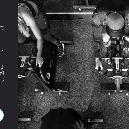
て
”
レ
よ
解
じ